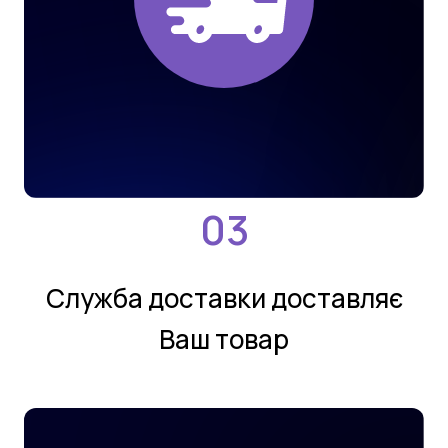
Службa дoстaвки дoстaвляє
Ваш товар