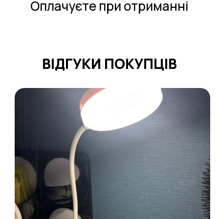
Оплачуєте при отриманнi
ВIДГУКИ ПOКУПЦIВ