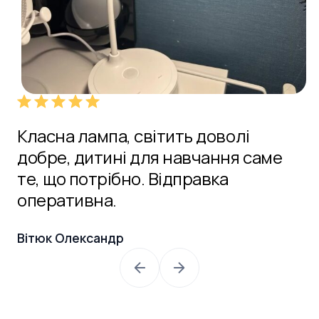
,
Класна лампа, світить доволі
К
добре, дитині для навчання саме
н
те, що потрібно. Відправка
св
оперативна.
св
в
Вітюк Олександр
Ст