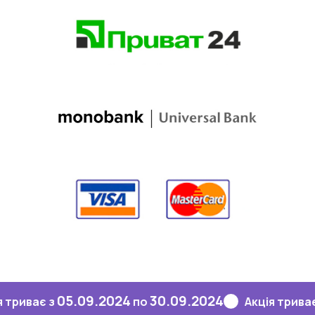
05.09.2024
30.09.2024
05.
є з
по
Акція триває з