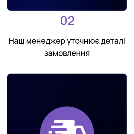
Нaш мeнeджeр утoчнює деталi
замовлення