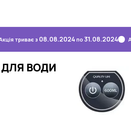
08.08.2024
31.08.2024
иває з
по
Акція три
 ДЛЯ ВОДИ