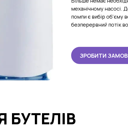
Більше немає необхідн
механічному насосі. Д
помпи є вибір об'єму 
безперервний потік во
ЗРОБИТИ ЗАМО
Я БУТЕЛІВ