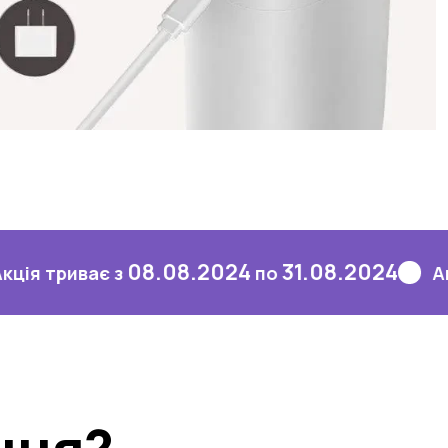
08.08.2024
31.08.2024
ває з
по
Акція три