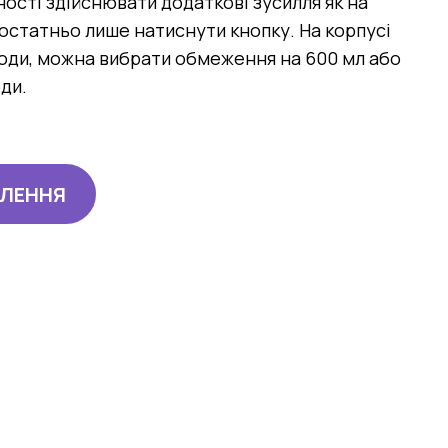
ості здійснювати додаткові зусилля як на
остатньо лише натиснути кнопку. На корпусі
води, можна вибрати обмеження на 600 мл або
ди.
ВЛЕННЯ