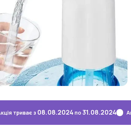
08.08.2024
31.08.2024
ває з
по
Акція три