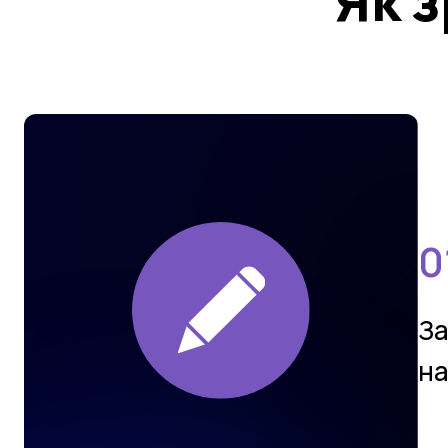
Як 
За
на