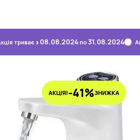
08.08.2024
31.08.2024
ває з
по
Акція три
-41%
АКЦІЯ!
ЗНИЖКА