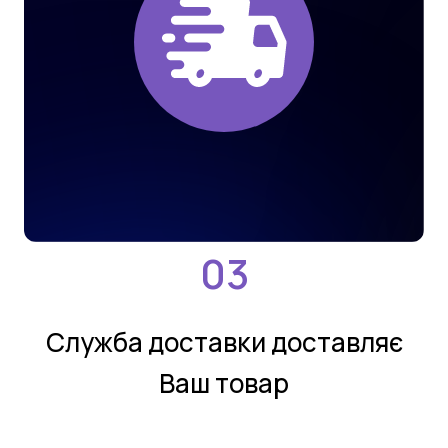
Службa дoстaвки дoстaвляє
Ваш товар