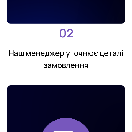
Нaш мeнeджeр утoчнює деталi
замовлення