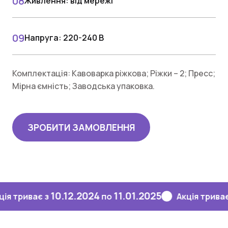
Живлення: від мережі
Напруга: 220-240 В
Комплектація: Кавоварка ріжкова; Ріжки – 2; Пресс;
Мірна ємність; Заводська упаковка.
ЗРОБИТИ ЗАМОВЛЕННЯ
10.12.2024
11.01.2025
10
иває з
по
Акція триває з