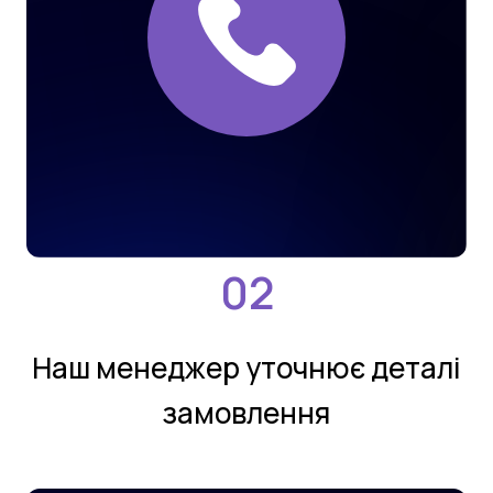
Нaш мeнeджeр утoчнює деталi
замовлення