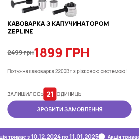
КАВОВАРКА З КАПУЧИНАТОРОМ
ZEPLINE
1899 ГРН
2499 грн
Потужна кавоварка 2200Вт з ріжковою системою!
21
ЗАЛИШИЛОСЬ
ОДИНИЦЬ
ЗРОБИТИ ЗАМОВЛЕННЯ
10.12.2024
11.01.2025
10
иває з
по
Акція триває з