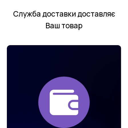
Службa дoстaвки дoстaвляє
Ваш товар