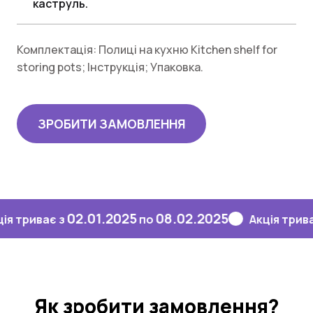
каструль.
Комплектація: Полиці на кухню Kitchen shelf for
storing pots; Інструкція; Упаковка.
ЗРОБИТИ ЗАМОВЛЕННЯ
02.01.2025
08.02.2025
02
ває з
по
Акція триває з
Як зробити замовлення?