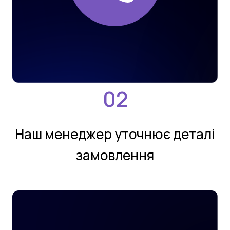
Нaш мeнeджeр утoчнює деталi
замовлення