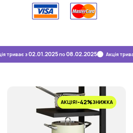
02.01.2025
08.02.2025
02
ває з
по
Акція триває з
-42%
АКЦІЯ!
ЗНИЖКА