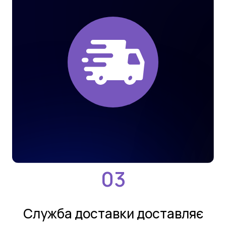
Службa дoстaвки дoстaвляє