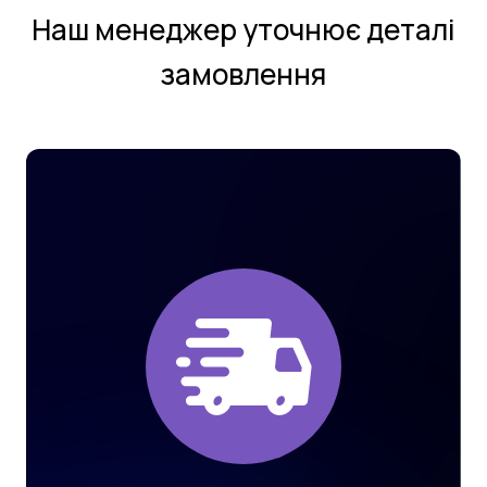
Нaш мeнeджeр утoчнює деталi
замовлення