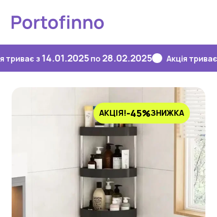
14.01.2025
28.02.2025
14.
ає з
по
Акція триває з
-45%
АКЦІЯ!
ЗНИЖКА