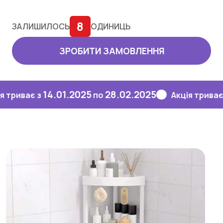
8
ЗАЛИШИЛОСЬ
ОДИНИЦЬ
ЗРОБИТИ ЗАМОВЛЕННЯ
14.01.2025
28.02.2025
14.
ає з
по
Акція триває з