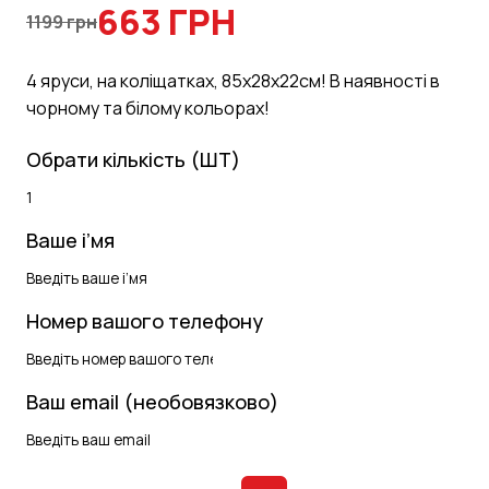
663 ГРН
1199 грн
4 яруси, на коліщатках, 85х28х22см! В наявності в
чорному та білому кольорах!
Обрати кількість (ШТ)
Ваше і’мя
Номер вашого телефону
Ваш email (необовязково)