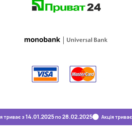
14.01.2025
28.02.2025
14.
ає з
по
Акція триває з