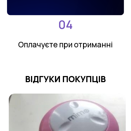
Оплачуєте при отриманнi
ВIДГУКИ ПOКУПЦIВ