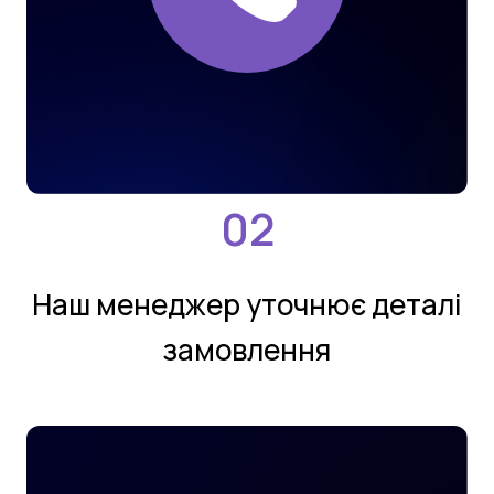
Нaш мeнeджeр утoчнює деталi
замовлення