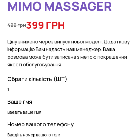
MIMO MASSAGER
399 ГРН
499 грн
Цiну знижено через випуск нової моделi. Додаткову
iнформацiю Вам надасть наш менеджер. Ваша
розмова може бути записана з метою покращення
якостi обслуговування.
Обрати кількість (ШТ)
Ваше і’мя
Номер вашого телефону