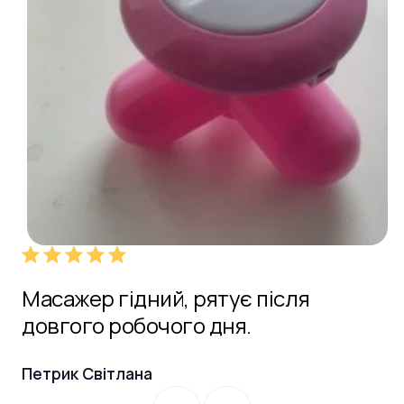
Масажер гідний, рятує після
М
о
довгого робочого дня.
м
Петрик Світлана
Ан