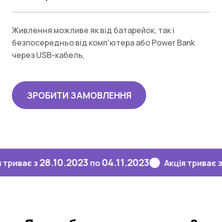
Живлення можливе як від батарейок, так і
безпосередньо від комп'ютера або Power Bank
через USB-кабель,
ЗРОБИТИ ЗАМОВЛЕННЯ
28.10.2023
04.11.2023
28.10
є з
по
Акція триває з