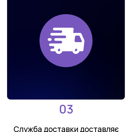
Службa дoстaвки дoстaвляє