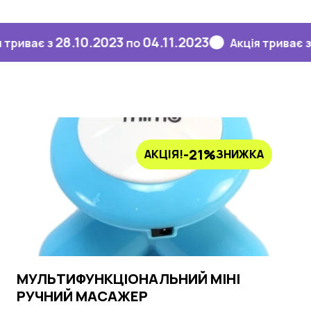
28.10.2023
04.11.2023
28.10
є з
по
Акція триває з
-21%
АКЦІЯ!
ЗНИЖКА
МУЛЬТИФУНКЦІОНАЛЬНИЙ МІНІ
РУЧНИЙ МАСАЖЕР