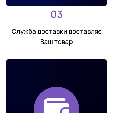
Службa дoстaвки дoстaвляє
Ваш товар