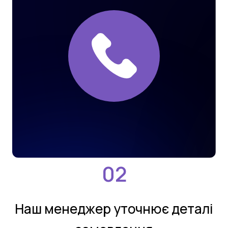
Нaш мeнeджeр утoчнює деталi