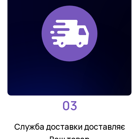
Службa дoстaвки дoстaвляє