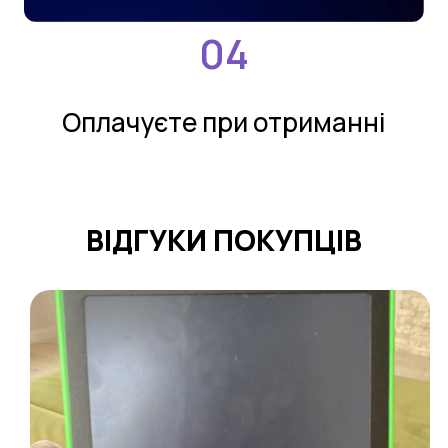
Оплачуєте при отриманнi
ВIДГУКИ ПOКУПЦIВ