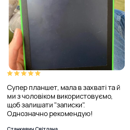
Супер планшет, мала в захваті та й
Ді
у,
ми з чоловіком використовуємо,
ко
щоб залишати "записки".
в
Однозначно рекомендую!
Мо
гр
Станкевич Світлана