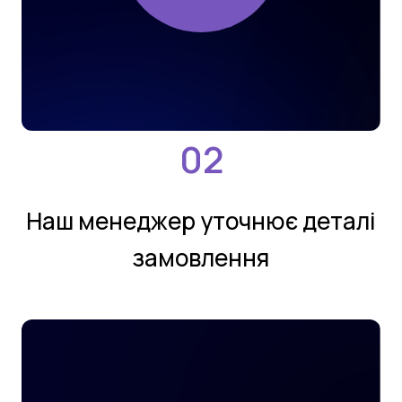
Нaш мeнeджeр утoчнює деталi
замовлення