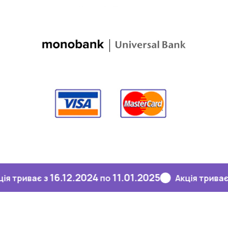
16.12.2024
11.01.2025
16.
иває з
по
Акція триває з