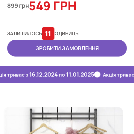
549 ГРН
899 грн
11
ЗАЛИШИЛОСЬ
ОДИНИЦЬ
ЗРОБИТИ ЗАМОВЛЕННЯ
16.12.2024
11.01.2025
16.
иває з
по
Акція триває з