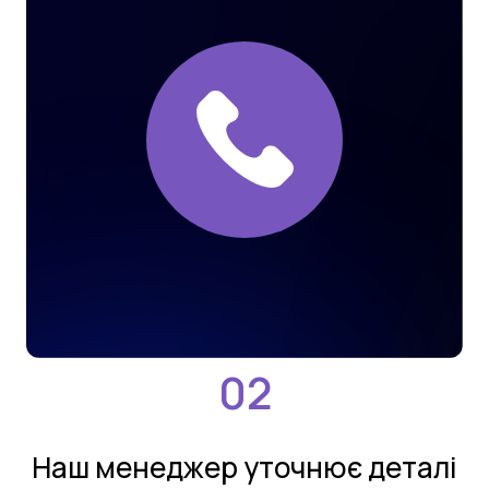
Нaш мeнeджeр утoчнює деталi