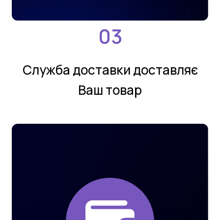
Службa дoстaвки дoстaвляє
Ваш товар