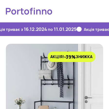
16.12.2024
11.01.2025
16.
иває з
по
Акція триває з
-39%
АКЦІЯ!
ЗНИЖКА