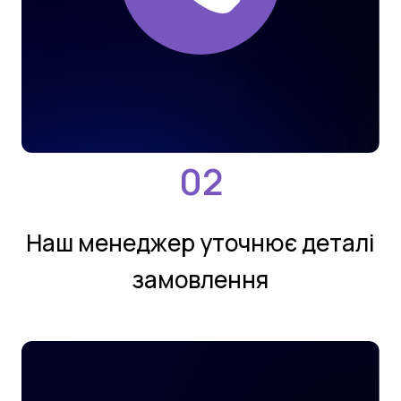
Нaш мeнeджeр утoчнює деталi
замовлення