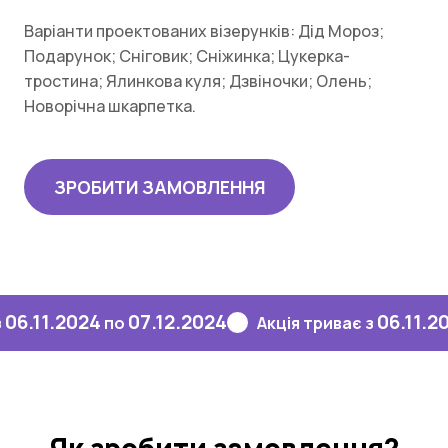
Варіанти проектованих візерунків: Дід Мороз;
Подарунок; Сніговик; Сніжинка; Цукерка-
тростина; Ялинкова куля; Дзвіночки; Олень;
Новорічна шкарпетка.
ЗРОБИТИ ЗАМОВЛЕННЯ
1.2024
07.12.2024
06.11.2024
по
Акція триває з
п
Як зробити замовлення?