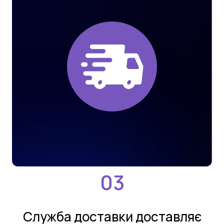
Службa дoстaвки дoстaвляє