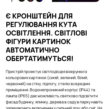
Є КРОНШТЕЙН ДЛЯ
РЕГУЛЮВАННЯ КУТА
ОСВІТЛЕННЯ. СВІТЛОВІ
ФІГУРИ КАРТИНОК
АВТОМАТИЧНО
ОБЕРТАТИМУТЬСЯ!
Пристрій проектує світлодіодні візерунки із
кольорових картинок (синій, зелений, білий,
червоний) на стіну, підлогу, стелю всередині
приміщення. Водонепроникний корпус (IP44) та
лампа (IP65) дає можливість святково підсвітити
фасад будинку, ялинку, дерева в саду в парку навіть
залишаючись включеним у сильний дощ або сніг. На